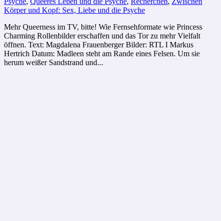
Psyche
,
Queeres Leben und die Psyche
,
Recherchen
,
Zwischen
Körper und Kopf: Sex, Liebe und die Psyche
Mehr Queerness im TV, bitte! Wie Fernsehformate wie Princess
Charming Rollenbilder erschaffen und das Tor zu mehr Vielfalt
öffnen. Text: Magdalena Frauenberger Bilder: RTL I Markus
Hertrich Datum: Madleen steht am Rande eines Felsen. Um sie
herum weißer Sandstrand und...