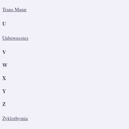
Trans Mann
U
Unbewusstes
V
W
X
Y
Z
Zyklothymia