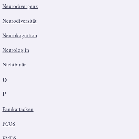
Neurodivergenz
Neurodiversität
Neurokognition
Neurolog:in
Nichtbinär
O
P
Panikattacken
PCOS
PMDS