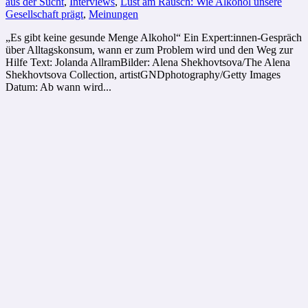
aus der Sucht
,
Interviews
,
Lust am Rausch: Wie Alkohol unsere
Gesellschaft prägt
,
Meinungen
„Es gibt keine gesunde Menge Alkohol“ Ein Expert:innen-Gespräch
über Alltagskonsum, wann er zum Problem wird und den Weg zur
Hilfe Text: Jolanda AllramBilder: Alena Shekhovtsova/The Alena
Shekhovtsova Collection, artistGNDphotography/Getty Images
Datum: Ab wann wird...