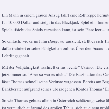
Ein Mann in einem grauen Anzug fährt eine Rolltreppe herunter.
für 10.000 Dollar und steigt in das Blackjack-Spiel ein. Imme
Spielaufsicht des Spiels verweisen kann, ist sein Platz leer – 
So einfach, wie es im Film
Hangover
aussieht, stellt es sich 
dafür trainiert er seine Fähigkeiten online. Über den Account 
Lehrlingsgehalt.
Mit der Volljährigkeit wechselt er ins „echte“ Casino. „Die er
jetzt immer so.‘ Aber so war es nicht.“ Die Faszination des 
lässt Thomas schnell seine Verluste vergessen. Bereits am Be
Bankberater aufgrund seines überzogenen Kontos Thomas‘ Elte
So wie Thomas geht es allein in Österreich schätzungsweise ü
ist vermutlich aufgrund des großen Tabus, sich zu einem prob