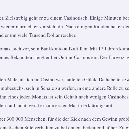
 Zielstrebig geht er zu einem Casinotisch. Einige Minuten beoba
r wieder murmelt er vor sich hin. Nach einigen Runden hat er d
und er um viele Tausend Dollar reicher.
Thomas auch vor, sein Bankkonto aufzufüllen. Mit 17 Jahren kom
eines Bekannten steigt er bei Online-Casinos ein. Der Ehrgeiz, 
sten Male, als ich im Casino war, hatte ich Glück. Da habe ich 
Casinobesuchs, sich in Schale zu werfen, in eine andere Rolle z
ginn eines jeden Monats ist sein Gehalt nach wenigen Casinobe
rn aufsucht, gerät er zum ersten Mal in Erklärungsnot.
ber 300.000 Menschen, für die der Kick nach dem Gewinn proble
lematischen Spielverhalten zu bekennen, bedeutend höher. Zu g