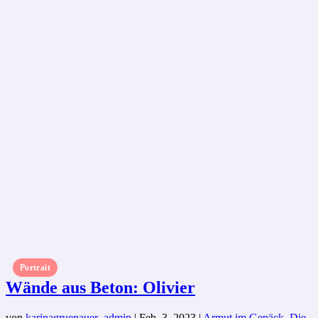
Portrait
Wände aus Beton: Olivier
von
karinagruenauer_admin
|
Feb. 3, 2023
|
Armut im Gepäck
,
Die