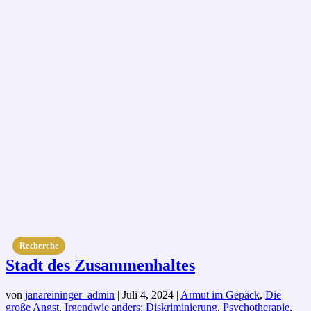
Recherche
Stadt des Zusammenhaltes
von
janareininger_admin
|
Juli 4, 2024
|
Armut im Gepäck
,
Die
große Angst
,
Irgendwie anders: Diskriminierung
,
Psychotherapie
,